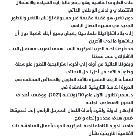
على الظروف القاسية وهو يرفع عاليا راية السيادة والاستقلال
الاقتصادي والدفاع الوطني الذاتي
دون تغير، هو قضية عظيمة غير مسبوقة للإتيان بالتغير والتطور
الجديد في مسيرة النضال الرامي
إلى بناء اشتراكيتنا حتما، حيث يعيش جميع أبناء شعبنا دون أن
يشتهوا ما لدى الآخرين.
قد طرحت لجنة الحزب المركزية التي تسعى لتقريب مستقبل البناء
الاشتراكي على نمطنا
وبقوتنا الذاتية من أوله إلي آخره، استراتيجية التطور متوسطة
وطويلة الأمد من أجل الحل النهائي
لمسألة الريف المتميزة بالأمد الطويل والخصائص المختلفة في
الدورة الكاملة التاريخية المنعقدة في
ديسمبر/كانون الأول عام 110 زوتشيه (2021)، ووضعت أهداف
التطور الاقتصادي الجليلة
لازدهار الدولة وتقود بأمانة النضال الممرحل الرامي إلى تحقيقها
ضمن هدف محدد وإتجاه واضح.
قامت الدورة الكاملة للجنة المركزية للحزب بأعمال المناقشة ذات
الأهمية التاريخية بشأن