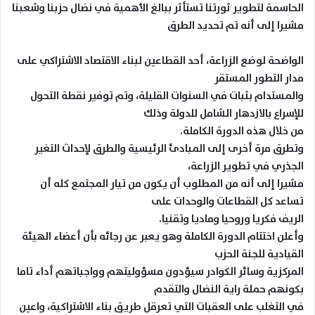
الحاسمة لتطوير ثورتنا تستأثر ببالغ الأهمية في نضال حزبنا وشعبنا
مشيرا إلى أنه تم تحديد الطرق
الواضحة لوضع الزراعة، أحد القطاعين لبناء الاقتصاد الاشتراكي على
مدار التطور المستقر
والمستدام بثبات في السنوات القليلة، وتم توفير نقطة التحول
للإسراع بالازدهار الشامل للدولة وذلك
من خلال هذه الدورة الكاملة.
وتطرق مرة أخرى إلى المبادئ الرئيسية والطرق لإحداث التغير
الجذري في تطوير الزراعة،
مشيرا إلى أنه من المطلوب أن يكون من تيار المجتمع كله أن
تساعد كل القطاعات والوحدات على
الريف فكريا وروحيا وماديا وتقنيا.
وأعلن اختتام الدورة الكاملة وهو يعبر عن رجائه بأن أعضاء الهيئة
القيادية للجنة الحزب
المركزية وسائر الكوادر سيؤدون مسؤوليتهم وواجباتهم أداء تاما
بكونهم حملة راية النضال والتقدم
في التغلب على العقبات التي تعرقل طريق بناء الاشتراكية، واعين