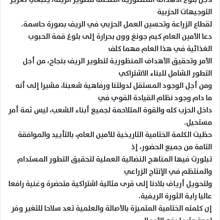
التوجيهات الحزبية
لقطاع الزراعة وتحسين العمل الحزبي في الريف بصورة حاسمة.
دعا الأمين العام كيم جونغ وون بحرارة إلى بلوغ قمة الحبوب
الغذائية في هذا العام مهما كلف
الأمر وتحقيق الأهداف المنظورية لتطوير الريف بنجاح، من أجل
التطور الشامل للبناء الاشتراكي
ومن أجل الوجود المستقل لدولتنا ورفاهية شعبنا، مشيرا إلى أنه
ما دام وجود نظام القيادة القوي في
داخل الحزب كله والقوة المتلاحمة لجميع أبناء الشعب، ليس ثمة أمر
مستحيل.
حظيت الكلمة الختامية التاريخية للأمين العام، بالتأييد والموافقة
التامة من جميع الحضور، إذ
تبلورت فيها المناهج النضالية العملية لتحقيق التطور المستدام
والمنتظم في الإنتاج الزراعي
ولتحويل أرياف بلادنا إلى قرى مثالية اشتراكية متحضرة وغنية رافعا
عاليا راية الثورة الريفية.
إن كلمته الختامية المتميزة بالأصالة والعلمية تعد سلاحا للتغير وفر