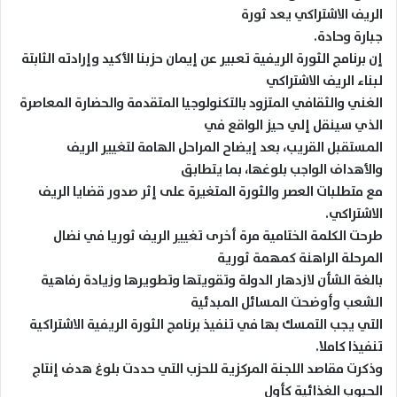
الريف الاشتراكي يعد ثورة
جبارة وحادة.
إن برنامج الثورة الريفية تعبير عن إيمان حزبنا الأكيد وإرادته الثابتة
لبناء الريف الاشتراكي
الغني والثقافي المتزود بالتكنولوجيا المتقدمة والحضارة المعاصرة
الذي سينقل إلي حيز الواقع في
المستقبل القريب، بعد إيضاح المراحل الهامة لتغيير الريف
والأهداف الواجب بلوغها، بما يتطابق
مع متطلبات العصر والثورة المتغيرة على إثر صدور قضايا الريف
الاشتراكي.
طرحت الكلمة الختامية مرة أخرى تغيير الريف ثوريا في نضال
المرحلة الراهنة كمهمة ثورية
بالغة الشأن لازدهار الدولة وتقويتها وتطويرها وزيادة رفاهية
الشعب وأوضحت المسائل المبدئية
التي يجب التمسك بها في تنفيذ برنامج الثورة الريفية الاشتراكية
تنفيذا كاملا.
وذكرت مقاصد اللجنة المركزية للحزب التي حددت بلوغ هدف إنتاج
الحبوب الغذائية كأول