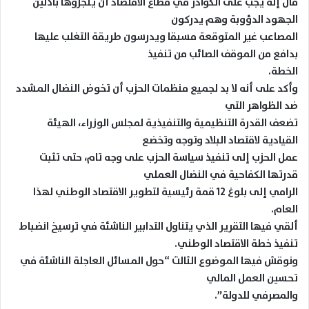
قال إنه يجب على الكوادر في قطاع الاقتصاد أن ينجزوها باذلين
الجهود الدؤوبة وهم يدركون
المصاعب غير المتوقعة مسبقا ويدرسون طريقة التغلب عليها
بدافع من الموقف الصائب من تنفيذ
الخطة.
وأكد على أنه لا بد لجميع منظمات الحزب أن تخوض النضال المشدد
ضد الظواهر التي
تضعف القدرة التنظيمية والتنفيذية لمجلس الوزراء، الهيئة
القيادية لاقتصاد البلاد وتوجه وتخضع
عمل الحزب إلى تنفيذ سياسة الحزب على وجه تام، حتى تثبت
قدرتها الكفاحية في النضال العملي
الرامي إلى بلوغ 12 قمة رئيسية لتطوير الاقتصاد الوطني لهذا
العام.
ألقي فيها التقرير الذي يتناول التدابير الناشئة في ترسيخ انضباط
تنفيذ خطة الاقتصاد الوطني.
ونوقش فيها الموضوع الثالث “حول المسائل العاجلة الناشئة في
تحسين العمل المالي
والمصرفي للدولة”.