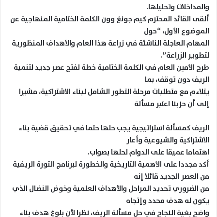
والمداخلات وتحليلها.
ألقى القائد المحترم كيم جونغ وون الكلمة الختامية المنهاجية عن
الموضوع الأول، “حول
المهام العاجلة الناشئة في زراعة هذا العام والأهداف المنظورية
لتطوير الزراعة”.
طرح الأمين العام في الكلمة الختامية خطة لفتح عصر جديد لتنمية
الريف دون توقف، بما
يتلاءم مع متطلبات مرحلة التطور الشامل لبناء الاشتراكية، مشيرا
إلى أن حزبنا اعتبر مسألة
الريف كمسألة استراتيجية يجب حلها حتما في تحقيق قضية بناء
الاشتراكية والشيوعية وأعار
اهتماما عميقا على الدوام لحلها بصواب.
أكد مجددا على الأهمية التاريخية والخطورة لبرنامج الثورة الريفية
من العصر الجديد قائلا إنه
من الضروري تحديد المراحل والأهداف العلمية وخوض النضال الذي
يكون له هدف محدد وإتجاه
واضح بغية النجاح في حل مسألة الريف، نظرا لأن بلوغ هدف بناء