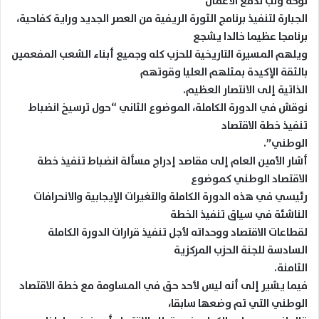
لوحة وثب لدفع الأعمال
الجبارة لتنفيذ برنامج الثورة الريفية من العصر الجديد وراية كفاحية،
برنامجا عظيما خالدا يشجع
ويلهم المسيرة التاريخية للحزب كله وجميع أبناء الشعب المفعمين
بالثقة الإكيدة بمثلهم العليا وقوتهم
الذاتية إلى الانتصار العظيم.
نوقش في الدورة الكاملة، الموضوع الثاني “حول ترسيخ انضباط
تنفيذ خطة الاقتصاد
الوطني”.
أشار الأمين العام إلى مقاصد إدراج مسألة انضباط تنفيذ خطة
الاقتصاد الوطني كموضوع
رئيسي في هذه الدورة الكاملة والتغيرات الإيجابية والانحرافات
الناشئة في سياق تنفيذ الخطة
لقطاعات الاقتصاد ووحداته لأجل تنفيذ قرارات الدورة الكاملة
السادسة للجنة الحزب المركزية
الثامنة.
فيما يشير إلى أنه ليس لأحد حق في المساومة مع خطة الاقتصاد
الوطني التي تم وضعها سابقا،