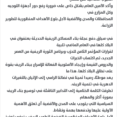
وأكد الأمين العام بشكل خاص على ضرورة رفع دور أجهزة التوجيه
وكل المزارع في
المحافظات والمدن والأقضية لأجل بلوغ الأهداف المنظورية لتطوير
الزراعة.
في سياق دفع عجلة بناء المساكن الريفية الحديثة بعنفوان في
البلاد كلها في العام الماضي تلبية
لقرارات المؤتمر الثامن للحزب وبرنامج الثورة الريفية من العصر
الجديد، تم اكتساب الخبرات
والدروس القيمة وإيجاد الأسلوبية الفعالة للإسراع ببناء الريف بقوة
على نطاق البلاد كلها. هذا ما
يعد موطئا، رصيدا ثمينا في نضالنا الرامي إلى الإتيان بالتغيرات
الدهرية في تنمية الريف.
تطرقت الكلمة الختامية إلى التدابير الناشئة في توسيع بناء الريف
بصورة أكثر والمهام
السياسية التي يتوجب على المدن والأقضية أن تعلق الأهمية
الأولية عليها وتدفعها بهمة ونشاط.
لأجل بلوغ الأهداف المنظورية الضخمة لتطوير الريف، ينبغي تعزيز