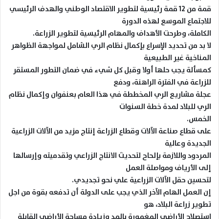
قمة من 12 قمة رئيسية لتطوير الاقتصاد الوطني والهدف الرئيسي
للاجتماع الموسع لهذه الدورة
الكاملة، وطرحت الأهداف والمهام الرئيسية لتطوير الزراعة.
لا بد من تحديد الإسراع بإكمال نظام الري الشامل لمواجهة الظواهر
المناخية غير الطبيعية
كمسألة يجب حلها أولا وقبل كل شيء في ضمان التطور المستقر
للزراعة في الفترة الراهنة، ودفع
عجلة مشاريع الري المخططة في هذا العام بعنفوان وإكمال نظام
الري للبلاد لمدة خطة السنوات
الخمس.
على قطاع صناعة الآلات وقطاع الزراعة إنتاج مزيد من الآلات الزراعية
الجديدة وعالية
المردود واللازمة بإلحاح لتحديث الانتاج الزراعي وتقدميته وإرسالها
إلى الأرياف ومواصلة العمل
لتحسين حقل الآلات الزراعية علي نحو تجديدي.
إن العمل الهام الآخر الذي يجب على الدولة أن تدفعه بقوة من اجل
تطوير زراعة البلاد، هو
استصلاح الأراضي المغمورة بالمد وزيادة مساحة الأراضي القابلة