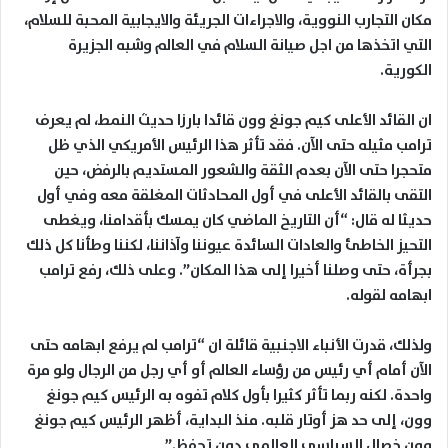
مكان التجارب النووية، والاجراءات الجريئة والايجابية المحبة للسلام،
التي اتخذها من اجل صيانة السلام في العالم وشبه الجزيرة
الكورية.
ان القائد الأعلى كيم جونغ وون قائدا بارزا حديث النمط، لم يعرف
ترامب مثيله حتى الآن. فقد تأثر هذا الرئيس الأمريكي الذي ظل
متحجرا حتى الآن بعدم الثقة والشعور المستديم بالرفض، حين
التقى بالقائد الأعلى في أول المحادثات المغلقة معه وفي أول
حديثا له قال: “أن التاريخ الماضي كان يمسك بأقدامنا، ويغطى
التحيز الخاطئ والعادات السائدة عيوننا وآذاننا، لكننا وطأنا كل ذلك
بجرأة، حتى وصلنا أخيرا إلى هذا المكان”. وعلى ذلك، رفع ترامب
ابهامه لقوله.
ولذلك، قدرت الأنباء الاجنبية قائلة ان “ترامب لم يرفع ابهامه حتى
الآن أمام أي رئيس من رؤساء العالم أو أي رجل من الرجال ولو مرة
واحدة. لكنه ربما تأثر كثيرا بأول كلام تفوه به الرئيس كيم جونغ
وون، إلى حد هز أوتار قلبه. منذ البداية، أظهر الرئيس كيم جونغ
وون خصال السياسي العالمي دون تحفظ.”