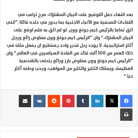
بعد انتهاء حفل التوقيع على البيان المشترك، صرح ترامب في
اللقاءات الصحفية مع الأنباء الاجنبية بما يدور في خلده قائلا: “انني
اثق تماما بالرئيس كيم جونغ وون. لو لم اثق به فلم اوقع على
البيان المشترك.” وان “الرئيس كيم جونغ وون مفاوض رائع ورجل
أكثر استراتيجية. لا يوجد رجل قدير واحد يستطيع ان يفعل مثله في
ذلك العمر من 100 ألف قائد من القادة السياسيين في العالم.” وان
“الرئيس كيم جونغ وون مفاوض بارز ورائع يتحلى بالشخصية
العظيمة، ويمتلك الكثير والكثير من المواهب، ويحب وطنه أكثر
حبا.”
لينكدإن
بينتيريست
مشاركة عبر البريد
طباعة