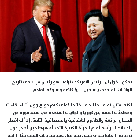
يمكن القول ان الرئيس الامريكي ترامب هو رئيس فريد في تاريخ
الولايات المتحدة، يستحيل تنبؤ كلامه وسلوكه القادم.
لكنه افتتن تماما بما ابداه القائد الأعلى كيم جونغ وون أثناء لقاءات
ومحادثات القمة بين كوريا والولايات المتحدة في سنغافورة من
الخصال الرائعة والكلام والشفافية والمصداقية التامة. إذ أنه اضطر
إلى انحناء رأسه أمام الجرأة الكبيرة التي أظهرها حين أصدر دون
تردد قرارا هاما يبدي حسن نيته قبل عقد محادثات القمة مثل إزاحة