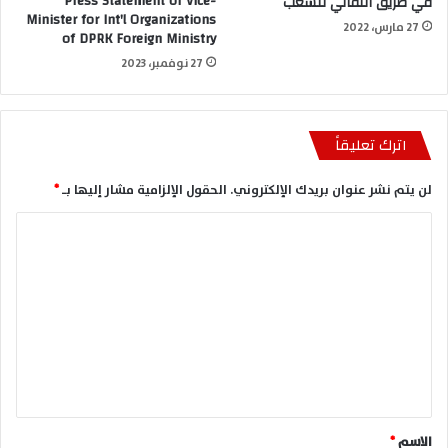
Press Statement of Vice-
في طريق التفاني للشعب
Minister for Int'l Organizations
27 مارس، 2022
of DPRK Foreign Ministry
27 نوفمبر، 2023
اترك تعليقاً
لن يتم نشر عنوان بريدك الإلكتروني.
الحقول الإلزامية مشار إليها بـ
*
ا
ل
ت
ع
ل
ي
ق
*
الاسم
*