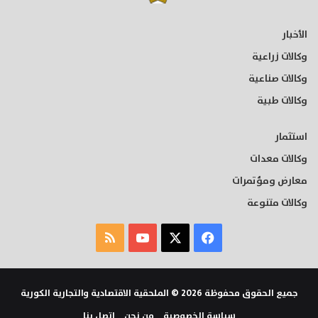
الأخبار
وكالات زراعية
وكالات صناعية
وكالات طبية
استثمار
وكالات معدات
معارض ومؤتمرات
وكالات متنوعة
‫X
فيسبوك
‫YouTube
ملخص
الموقع
RSS
جميع الحقوق محفوظة 2026 © الملحقية الاقتصادية والتجارية الكورية
سياسة الخصوصية
من نحن
اتصل بنا