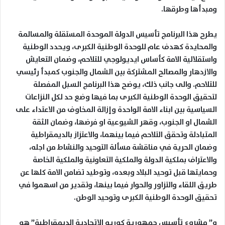
ومبدأها وطرقها.
يطرح هذا البرنامج تأسيس الدولة الموحدة المستقلة والمسالمة
والمحايدة كهدف عام للوحدة الوطنية الكبرى، ويحدد الوطنية
واستقلالية الامة كأساس ايديولوجي للتلاحم، وضمان التعايش
والازدهار والمصالح المشتركة بين الشمال والجنوب كمبدأ رئيسي
للتلاحم. والى جانب ذلك، يوضح هذا البرنامج السبل المفصلة
لتحقيق الوحدة الوطنية الكبرى بما فيها وضع حد لكل النزاعات
السياسية بين ابناء الامة الواحدة وإزالة المخاوف من الاعتداء على
الشمال او الجنوب، وقهر الشيوعية او فرضها، وضمان الثقة
المتبادلة وتحقق التلاحم فيما بينهما، والاعتزاز بالديمقراطية
وضمان الحرية في مناقشة مسألة التوحيد والنشاط من اجله،
والاعتراف بملكية الدولة والملكية التعاونية والملكية الخاصة
وحمايتها قبل توحيد البلاد وبعده، وتوطيد تضامن الامة كلها عن
طريق اللقاء والتزاور والحوار فيما بينها، وتقدير من اسهموا في
تحقيق الوحدة الوطنية الكبرى وتوحيد الوطن.
و” مشروع تأسيس جمهورية كوريو الاتحادية الديمقراطية” هو