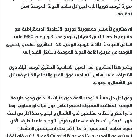
صورة توحيد كوريا التى تبين كل ملامح الدولة الموحدة سبل
تحقيقه.
ان مشروع تأسيس جمهورية كوريو الاتحادية الديمقراطية هو
مشروع طرحه الرئيس كيم ايل سونغ في اكتوبر عام 1980 على
اساس المبادئ الثلاثة لتوحيد الوطن. هذا المشروع تقتضي بتحقيق
التوحيد عن طريق اقامة الدولة الموحدة بالشكل الفيدرالي.
يشير هذا المشروع الى السبل الاساسية لتحقيق توحيد البلاد دون
الانحراف، على اساس التسامي فوق الفكر والنظام القائم في كل
من الشمال والجنوب.
ومن اجل حل مسألة توحيد الامة دون عثرات، لا بد من وجود طريقة
التوحيد العقلانية المقبولة لجميع الناس دون غياب او مغلوب. وما
دام الفكر والنظام مختلفين في الشمال والجنوب منذ اكثر من نصف
قرن، لا يمكن لاي طرف منهما ان يفرض التوحيد على الطرف الآخر،
بقوة نظامه السياسي. اذا صار الامر هكذا، سيتعمق الانشطار
ناهيكم عن التوحيد، وستنجم عن ذلك كوارث قومية لا ترد، فان افضل