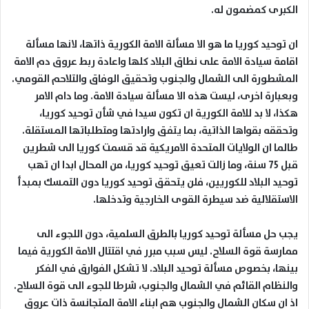
الكبرى كمضمون له.
ان توحيد كوريا ما هو الا مسألة الامة الكورية ذاتها، لانها مسألة
اقامة سيادة الامة على نطاق البلاد كلها واعادة ربط عروق دم الامة
المشطورة الى الشمال والجنوب وتحقيق الوفاق والتلاحم القومي.
وبعبارة اخرى، ليست هذه الا مسألة سيادة الامة. وما دام الامر
هكذا، لا بد للامة الكورية ان تكون سيدا في شأن توحيد كوريا،
وتحققه بقواها الذاتية، بما يتفق وارادتها ومتطلباتها المستقلة.
طالما ان الولايات المتحدة الامريكية قد قسمت كوريا الى شطرين
قبل 75 سنة، وما زالت تعيق توحيد كوريا، من المحال ابدا ان تهب
توحيد البلاد للكوريين، فلن يتحقق توحيد كوريا دون التمسك بمبدأ
الاستقلالية ضد سيطرة القوى الخارجية وتدخلها.
يجب حل مسألة توحيد كوريا بالطرق السلمية، دون اللجوء الى
ممارسة قوة السلاح. ليس سبب مبرر في اقتتال الامة الكورية فيما
بينها، بخصوص مسألة توحيد البلاد. لا تشكل الفوارق في الفكر
والنظام القائم في الشمال والجنوب، شرطا للجوء الى قوة السلاح.
اذ ان سكان الشمال والجنوب هم ابناء الامة المتجانسة ذات عروق