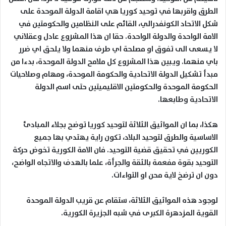
الطرق واقربها في توحيد كوريا هي اقامة الدولة الموحدة على
شكل الاتحاد الكونفدرالي، القائم على النظامين والحكومتين في
الامة الواحدة والدولة الواحدة. حقا ان هذا المشروع عادل وعقلاني
لا يسعى الى تفوق او مصلحة اي طرف منهما ولا يلحق اي ضرر
باي منهما. ويبين هذا المشروع كل ملامح الدولة الموحدة، بدءا من
مبدأ تشكيل الدولة الاتحادية والحكومة الموحدة، ومهام وصلاحيات
الحكومة الموحدة والحكومتين الاقليميتين حتى اسم الدولة
الاتحادية وطابعها.
هكذا، بما ان المواثيق الثلاثة لتوحيد كوريا توضح بجلاء المبادئ
الاساسية والطرق لتوحيد البلاد، تكون راية يهتدي بها جميع
الكوريين في تحقيق قضية التوحيد. فان الامة الكورية تخوض حركة
التوحيد بقوة مفعمة بالثقة والجرأة، علما بالهدف والاتجاه الواضح،
دون ان ترضخ لاية محن او التواءات.
لوجود هذه المواثيق الثلاثة، ستقام عن قريب الدولة الموحدة
القوية المزدهرة الكبرى في شبه الجزيرة الكورية.