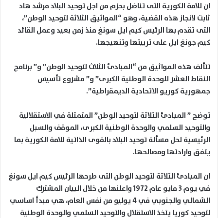
ان للامة الكورية التى تناضل بحزم من اجل توحيد البلاد مرشد هاد
ثابت لانجاز هذه القضية، وهو “المواثيق الثلاثة لتوحيد الوطن”،
التى تقدم بها الرئيس كيم ايل سونغ منذ زمن بعيد وعمل القائد
كيم جونغ ايل على تربيتها وتنهيجها.
تتألف هذه المواثيق من “المبادئ الثلاث لتوحيد الوطن” و” برنامج
النقاط العشر للوحدة الوطنية الكبرى” و” مشروع تأسيس
جمهورية كوريو الاتحادية الديمقراطية”.
توضح ” المبادئ الثلاثة لتوحيد الوطن” المتمثلة في الاستقلالية
والتوحيد السلمي والوحدة الوطنية الكبرى، الموقف والسبل
الرئيسية لحل مسألة توحيد البلاد بالقوى الذاتية للامة الكورية بما
يتفق وارادتها ومصالحها.
ان المبادئ الثلاثة لتوحيد الوطن التى طرحها الرئيس كيم ايل سونغ
في يوم 3 مايو عام 1972 واعلنها من خلال البيان المشترك
الشمالي والجنوبي في 4 يوليو من نفس العام، هي مبدأ اساسي
لتوحيد كوريا يتخذ الاستقلال والتوحيد السلمي والوحدة الوطنية