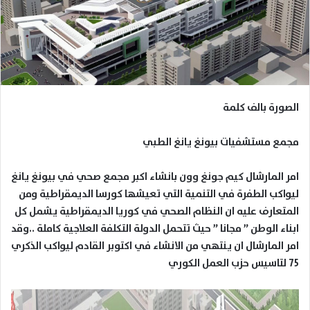
الصورة بالف كلمة
مجمع مستشفيات بيونغ يانغ الطبي
امر المارشال كيم جونغ وون بانشاء اكبر مجمع صحي في بيونغ يانغ
ليواكب الطفرة في التنمية التي تعيشها كورسا الديمقراطية ومن
المتعارف عليه ان النظام الصحي في كوريا الديمقراطية يشمل كل
ابناء الوطن ” مجانا ” حيث تتحمل الدولة التكلفة العلاجية كاملة ..وقد
امر المارشال ان ينتهي من الانشاء في اكتوبر القادم ليواكب الذكري
75 لتاسيس حزب العمل الكوري