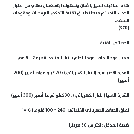
هذه الماكينة تتميز بالأمان وسهولة الإستعمال فهي من الطراز
الجديد التي تم فيها تطبيق تقنية التحكم بالبرمجيات ومقومات
التحكم.
(SCR).
الخصائص الفنية
معيار عود اللحام : عود اللحام بالتيار المتردد، قطره 2 ~ 6 مم
القدرة الاحتباسية (التيار الكهربائي) : 20 كيلو فولط أمبير (200
أمبير)
القدرة العليا (التيار الكهربائي) : 30 كيلو فولط أمبير (300 أمبير)
نطاق الضغط الكهربائي الابتدائي :240 ~ 100 فلوط (ＡＣ)
ذبذبة المدخل : اكثر من 30 هريتزا