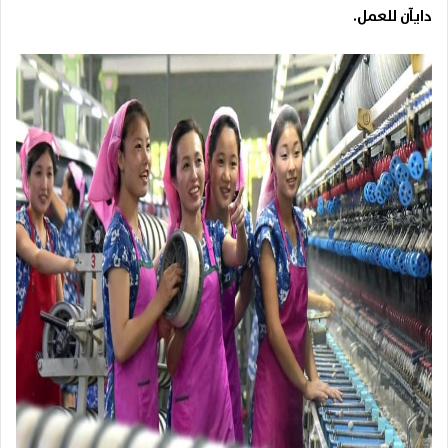
دايآن للعمل.