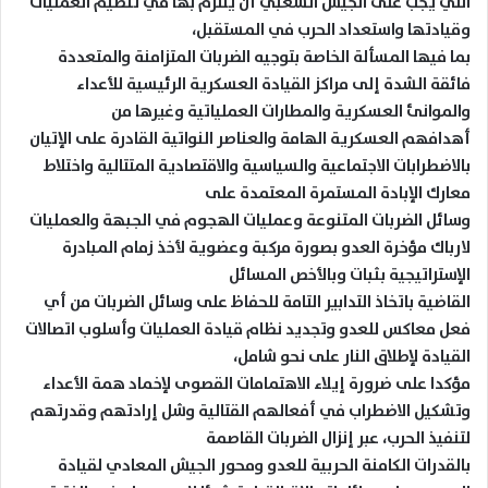
التي يجب على الجيش الشعبي أن يلتزم بها في تنظيم العمليات
وقيادتها واستعداد الحرب في المستقبل،
بما فيها المسألة الخاصة بتوجيه الضربات المتزامنة والمتعددة
فائقة الشدة إلى مراكز القيادة العسكرية الرئيسية للأعداء
والموانئ العسكرية والمطارات العملياتية وغيرها من
أهدافهم العسكرية الهامة والعناصر النواتية القادرة على الإتيان
بالاضطرابات الاجتماعية والسياسية والاقتصادية المتتالية واختلاط
معارك الإبادة المستمرة المعتمدة على
وسائل الضربات المتنوعة وعمليات الهجوم في الجبهة والعمليات
لارباك مؤخرة العدو بصورة مركبة وعضوية لأخذ زمام المبادرة
الإستراتيجية بثبات وبالأخص المسائل
القاضية باتخاذ التدابير التامة للحفاظ على وسائل الضربات من أي
فعل معاكس للعدو وتجديد نظام قيادة العمليات وأسلوب اتصالات
القيادة لإطلاق النار على نحو شامل،
مؤكدا على ضرورة إيلاء الاهتمامات القصوى لإخماد همة الأعداء
وتشكيل الاضطراب في أفعالهم القتالية وشل إرادتهم وقدرتهم
لتنفيذ الحرب، عبر إنزال الضربات القاصمة
بالقدرات الكامنة الحربية للعدو ومحور الجيش المعادي لقيادة