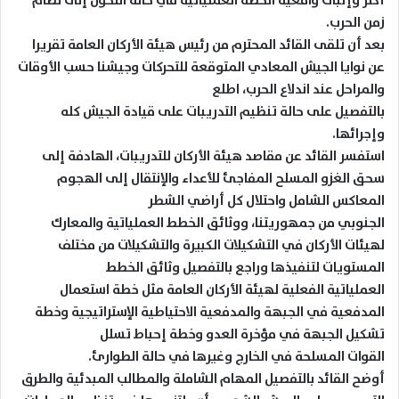
أكثر وإثبات واقعية الخطة العملياتية في حالة التحول إلى نظام
زمن الحرب.
بعد أن تلقى القائد المحترم من رئيس هيئة الأركان العامة تقريرا
عن نوايا الجيش المعادي المتوقعة للتحركات وجيشنا حسب الأوقات
والمراحل عند اندلاع الحرب، اطلع
بالتفصيل على حالة تنظيم التدريبات على قيادة الجيش كله
وإجرائها.
استفسر القائد عن مقاصد هيئة الأركان للتدريبات، الهادفة إلى
سحق الغزو المسلح المفاجئ للأعداء والإنتقال إلى الهجوم
المعاكس الشامل واحتلال كل أراضي الشطر
الجنوبي من جمهوريتنا، ووثائق الخطط العملياتية والمعارك
لهيئات الأركان في التشكيلات الكبيرة والتشكيلات من مختلف
المستويات لتنفيذها وراجع بالتفصيل وثائق الخطط
العملياتية الفعلية لهيئة الأركان العامة مثل خطة استعمال
المدفعية في الجبهة والمدفعية الاحتياطية الإستراتيجية وخطة
تشكيل الجبهة في مؤخرة العدو وخطة إحباط تسلل
القوات المسلحة في الخارج وغيرها في حالة الطوارئ.
أوضح القائد بالتفصيل المهام الشاملة والمطالب المبدئية والطرق