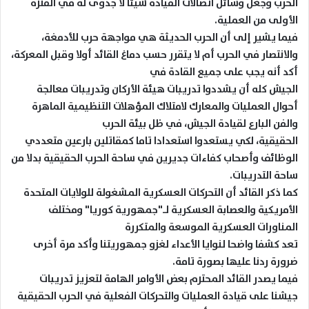
الحرب وجعل وسائل اتصالات القيادة شيئا لا جدوى له في الفترة
الأولى من العملية.
فيما يشير إلى أن الحرب الحديثة هي مواجهة حرب للأدمغة،
والانتصار في الحرب أم لا يتقرر حسب دماغ القائد أولا وقبل المعركة،
أكد أنه يجب على جميع القادة في
الجيش كله أن يشددوا تدريبات هيئة الأركان وتدريبات معالجة
أحوال العمليات والمعارك لامتلاك المؤهلات التنظيمية الماهرة
والفن البارع لقيادة الجيش، في ظل بيئة الحرب
الحقيقية، لكي يستعدوا استعدادا تاما كمقاتلين بارعين متعددي
الوظائف وأصحاب كفاءات جديرين في ساحة الحرب الحقيقية بدلا من
ساحة التدريبات.
كما ذكر القائد أن التحركات العسكرية المشغولة للولايات المتحدة
الأمريكية والعصابة العسكرية لـ"جمهورية كوريا" ومختلف
المناورات العسكرية الموسعة والمتكررة
تعد كشفا واضحا لنوايا الأعداء لغزو جمهوريتنا وأكد مرة أخرى
ضرورة ردنا عليها بصورة تامة.
فيما يصدر القائد المحترم بعض الأوامر الهامة لتعزيز تدريبات
جيشنا على قيادة العمليات والتحركات الفعلية في الحرب الحقيقية