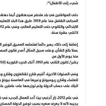
شيء إلى الأطفال!”.
حتى المواطنين في بلد متحضر سيدهشون أيما دهشة إذا
المجاني الشامل منذ عام 1959. ط
لاثنتي عشرة سنة.
إضافة إلى ذلك، يعير دائما اهتمامه العميق لتوفير الظ
منذ يوم الأول من
يناير/ كانون الثاني عام 1953، أثناء الحرب الكورية (1950 – 1953).
وفي السنوات الأخيرة، أقيم شارع تشانغزون وشارع وو
للعلماء وشارع ريوميونغ وغيرها في العاصمة بيونغ ي
البلاد على حساب الدولة وتم توزيعها على عاملين عادي
في عام 2012، زار أجنبي بيت أحد العمال الج
يجيبه لأنه لا يعرف سعره بسبب توفير الدولة المسكن له