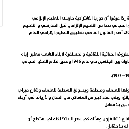
 عرفوا أن كوريا الاشتراكية مارست التعليم الإلزامي
بق هذا البلد التعليم المجاني بدءا من التعليم الإلزامي قبل المدرسي و التعليم
الابتدائي والثانوي حتى التعليم العالي، وفي عام 2012، أصدر القانون القاضي بتطبيق التعليم الإلزامي العام
روف الحياتية الثقافية والمستقرة لأبناء الشعب معتبرا إياه
عملا بالغ الشأن، وعلى سبيل المثال أصدر قانون المساواة بين الجنسين في عام 1946 وطبق نظام العلاج المجاني
نها للعلماء، ومنطقة ويسونغ السكنية للعلماء، وشارع ميراي
انغ، وبني عدد كبير من المساكن في المدن والأرياف في أرجاء
ين بلا مقابل.
ديد في شارع تشانغزون وسأله كم سعر البيت؟ لكنه لم يستطع أن
 بلا مقابل.