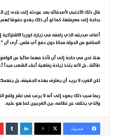
قال ذلك الأجنبي لأصدقائه بعد عودته إلى بلده: إن ا
بحاجة إلى معرفتها، كما لو أن ذلك يغدو حقوقا لهم.
أضاف صديقه الذي رافقه في زيارة كوريا الاشتراكية إ
المنافع من الدولة مجانا دون دفع أي فلس. أرى أن “عق
هنا، نحن
في
حاجة
إلى أن نأخذ فهما صائبا عن الواقع 
طائلة ، بل لأنه يتخذ زيادة رفاهية أبناء الشعب مبدأ 
لكن الغرب لا يريد أن يعترف بهذه الحقيقة، بل ينهمك 
ربما سبب ذلك يعود إلى أنه لا يرغب في نشر واقع الن
والذي يختلف عن نظامه، بين الغربيين كما هو عليه.
لينكدإن
فيسبوك
‫X