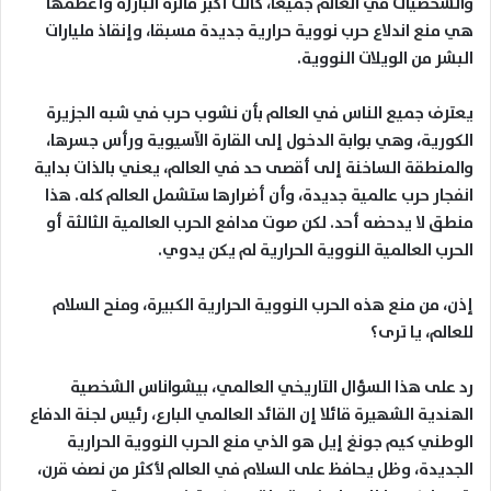
والشخصيات في العالم جميعا، كانت أكبر مآثره البارزة وأعظمها
هي منع اندلاع حرب نووية حرارية جديدة مسبقا، وإنقاذ مليارات
البشر من الويلات النووية.
يعترف جميع الناس في العالم بأن نشوب حرب في شبه الجزيرة
الكورية، وهي بوابة الدخول إلى القارة الآسيوية ورأس جسرها،
والمنطقة الساخنة إلى أقصى حد في العالم، يعني بالذات بداية
انفجار حرب عالمية جديدة، وأن أضرارها ستشمل العالم كله. هذا
منطق لا يدحضه أحد. لكن صوت مدافع الحرب العالمية الثالثة أو
الحرب العالمية النووية الحرارية لم يكن يدوي.
إذن، من منع هذه الحرب النووية الحرارية الكبيرة، ومنح السلام
للعالم، يا ترى؟
رد على هذا السؤال التاريخي العالمي، بيشواناس الشخصية
الهندية الشهيرة قائلا إن القائد العالمي البارع، رئيس لجنة الدفاع
الوطني كيم جونغ إيل هو الذي منع الحرب النووية الحرارية
الجديدة، وظل يحافظ على السلام في العالم لأكثر من نصف قرن،