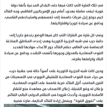
في تلك الفترة التي كانت فيها حتى البلدان المدعية بأنها دولة
قوية تبقى صامتة بهدوء أمام جور الإمبرياليين الغاشم، وجه القائد
كيم جونغ إيل ضربات حاسمة إلى تعسفهم واستبدادهم القاسي،
ودافع عن سيادة كوريا واشتراكيتها.
وفي كل فترة من الفترات التي كان فيها الوضع يندفع جاريا إلى
حافة حرب في شبه الجزيرة الكورية وهي إحدى المناطق الساخنة
الحساسة في العالم، حطم القائد جور الأعداء، مواجها لتهديد
القوى المعادية بالعدوان وجورها بأقصى التشدد، ودافع عن سيادة
البلاد وكرامتها بشرف.
وحين كانت شبه الجزيرة الكورية على أسوأ حالة في عشية حرب،
من جراء ضجة القوى المعادية للتفتيش النووي في التسعينات من
القرن الماضي، أنزل القائد ضربة قاصمة على القوى المعادية،
بإعلان له وقع القنبلة، إعلان الانسحاب من معاهدة منع انتشار
الأسلحة النووية، وأحدث شروخا في النظام الدولي البالي القائم
على “تفوق القوة”. وبفضل إرادة القائد الحازمة، صارت قضية