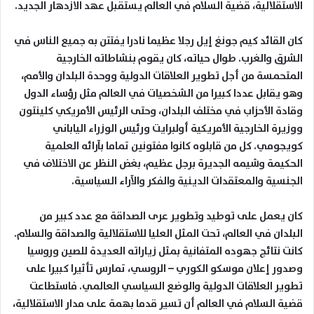
الاستقلالية، قضية السلام في العالم يستقبل عهد الازدهار الجديد.
كان القائد كيم جونغ إيل رجلا عظيما نادرا يفتتن به جميع الناس في
الشرق والغرب. طوال حياته، كان يقوم بنشاطاته الخارجية
المتحمسة من أجل تطوير العلاقات الدولية ووحدة البلدان والأمم،
وهو يقابل عددا كبيرا من الشخصيات في العالم مثل رؤساء الدول
وقادة الأحزاب في مختلف البلدان، وحتى الرئيس الأمريكي كلينتون
ووزيرة الخارجية الأمريكية أولبرايت ورئيس الوزراء الياباني
كويجومي. كل من قابلوه كانوا مفتونين تماما بآرائه العلمية
الحكيمة وشيمه الجديرة برجل عظيم، بغض النظر عن الاختلاف في
الجنسية والمعتقدات الدينية والفكر والآراء السياسية.
كان يعمل على توطيد وتطوير عرى الصداقة مع عدد كبير من
البلدان في العالم، تحت المثل العليا للاستقلالية والصداقة والسلام.
كانت نتائج جهوده المتفانية بمثل زياراته العديدة للصين وروسيا
وصدور إعلان موسكو الكوري – الروسي، تمارس تأثيرا كبيرا على
تطوير العلاقات الدولية والوضع السياسي العالمي. فاستطاعت
قضية السلام في العالم أن تسير قدما بهمة على مدار الاستقلالية،