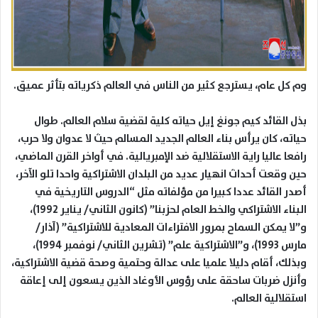
وم كل عام، يسترجع كثير من الناس في العالم ذكرياته بتأثر عميق.
بذل القائد كيم جونغ إيل حياته كلية لقضية سلام العالم. طوال
حياته، كان يرأس بناء العالم الجديد المسالم حيث لا عدوان ولا حرب،
رافعا عاليا راية الاستقلالية ضد الإمبريالية. في أواخر القرن الماضي،
حين وقعت أحداث انهيار عديد من البلدان الاشتراكية واحدا تلو الآخر،
أصدر القائد عددا كبيرا من مؤلفاته مثل “الدروس التاريخية في
البناء الاشتراكي والخط العام لحزبنا” (كانون الثاني/ يناير 1992)،
و”لا يمكن السماح بمرور الافتراءات المعادية للاشتراكية” (آذار/
مارس 1993)، و”الاشتراكية علم” (تشرين الثاني/ نوفمبر 1994)،
وبذلك، أقام دليلا علميا على عدالة وحتمية وصحة قضية الاشتراكية،
وأنزل ضربات ساحقة على رؤوس الأوغاد الذين يسعون إلى إعاقة
استقلالية العالم.