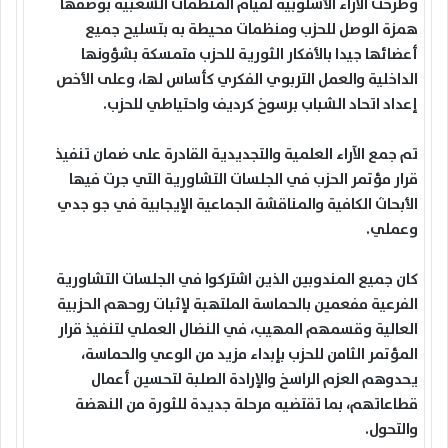
وطرحت الآراء الأسلوبية لقيام المنظمات الشعبية بوصفها
همزة الوصل للحزب ومنظمات محيطة به بتسليح جميع
أعضائها جيدا بالأفكار الثورية للحزب متمسكة بشؤونها
الداخلية والعمل التربوي الفكري كأساس لها، وعلى الأخص
إعداد اتحاد الشباب برسوخ كرديف واحتياطي للحزب.
تم جمع الآراء العلمية والتجديدية القادرة على ضمان تنفيذ
قرار مؤتمر الحزب في الجلسات التشاورية التي جرت فيها
الأبحاث الكافية والمناقشة الجماعية الإيجابية في جو جدي
وعملي.
كان جميع المندوبين الذين اشتركوا في الجلسات التشاورية
الفرعية مفعمين بالحماسة الملتهبة لإثبات روحهم الحزبية
العالية وقسمهم المهيب، في النضال العملي لتنفيذ قرار
المؤتمر الثامن للحزب بإبداء مزيد من الوعي والحماسة،
يحدوهم العزم الراسخ والإرادة الصلبة لتحسين أعمال
قطاعاتهم، بما تقتضيه مرحلة جديدة للثورة من النهضة
والتحول.