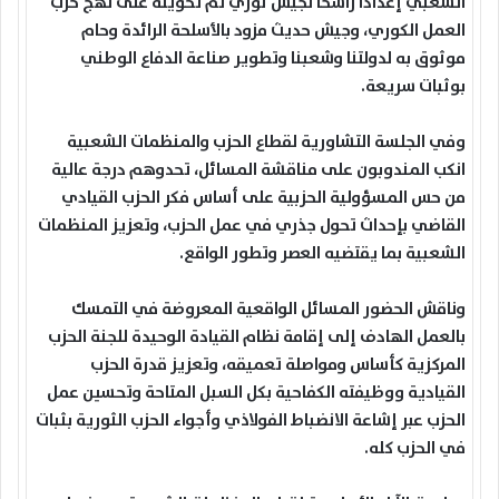
الشعبي إعدادا راسخا لجيش ثوري تم تحويله على نهج حزب
العمل الكوري، وجيش حديث مزود بالأسلحة الرائدة وحام
موثوق به لدولتنا وشعبنا وتطوير صناعة الدفاع الوطني
بوثبات سريعة.
وفي الجلسة التشاورية لقطاع الحزب والمنظمات الشعبية
انكب المندوبون على مناقشة المسائل، تحدوهم درجة عالية
من حس المسؤولية الحزبية على أساس فكر الحزب القيادي
القاضي بإحداث تحول جذري في عمل الحزب، وتعزيز المنظمات
الشعبية بما يقتضيه العصر وتطور الواقع.
وناقش الحضور المسائل الواقعية المعروضة في التمسك
بالعمل الهادف إلى إقامة نظام القيادة الوحيدة للجنة الحزب
المركزية كأساس ومواصلة تعميقه، وتعزيز قدرة الحزب
القيادية ووظيفته الكفاحية بكل السبل المتاحة وتحسين عمل
الحزب عبر إشاعة الانضباط الفولاذي وأجواء الحزب الثورية بثبات
في الحزب كله.