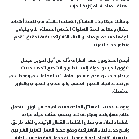
الهيئة القيادية المركزية للحزب.
نوقشت فيها جديا المسائل العملية الناشئة في تنفيذ أهداف
النضال ومهامه لمدة السنوات الخمس المقبلة، التي ينبغي
بلوغها في جميع ميادين البناء الاشتراكي بغية تحقيق تقدم
وتطور جديد لثورتنا.
أجمع المندوبون على الاعتراف بأنه من أجل تحويل مجمل
شؤون الحزب والدولة إلى التطلع والتشجيع لتجديد حديث
وإبداع جريء وتقدم مستمر تماما، لا بد لقطاعاتهم ووحداتهم
من تحديد اتجاه التطور العلمي والواقعي والتعبوي والطرق
المفصلة.
ونوقشت فيها المسائل الملحة في قيام مجلس الوزراء بتحمل
نظام مسؤوليته ومركزيته كما ينبغي بمثابة هيئة قيادة
الاقتصاد للبلاد في قطاع الاقتصاد، القطاع الرئيسي لفتح طريق
واسع جديد لبناء الاشتراكية ودفع عجلة العمل لتعزيز الشرايين
الرئيسية لاقتصاد الدولة ووحدانيته قدما بقوة وتحسين إدارة