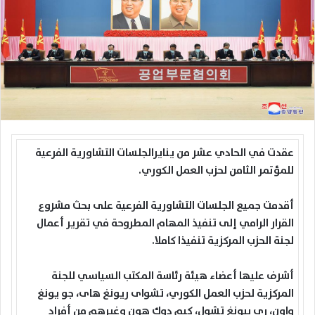
عقدت في الحادي عشر من ينايرالجلسات التشاورية الفرعية
للمؤتمر الثامن لحزب العمل الكوري.
أقدمت جميع الجلسات التشاورية الفرعية على بحث مشروع
القرار الرامي إلى تنفيذ المهام المطروحة في تقرير أعمال
لجنة الحزب المركزية تنفيذا كاملا.
أشرف عليها أعضاء هيئة رئاسة المكتب السياسي للجنة
المركزية لحزب العمل الكوري، تشواى ريونغ هاى، جو يونغ
واون، ري بيونغ تشول، كيم دوك هون وغيرهم من أفراد