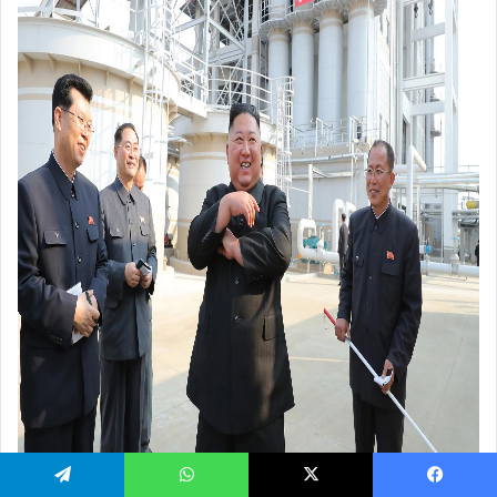
يسبوك
‫X
واتساب
تيلقرام