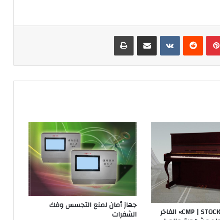
بينتيريست
مشاركة عبر البريد
طباعة
جهاز أمان لمنع التجسس وفك
بيانو «CMP | STOCKHAUSE» الفاخر
الشفرات