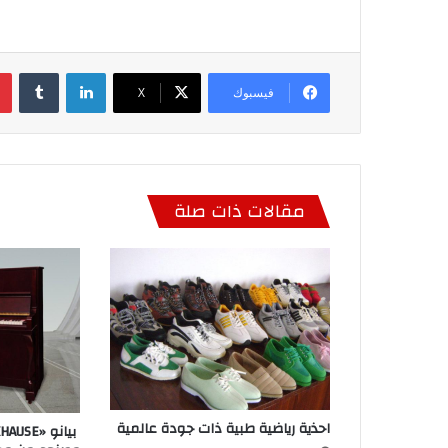
لينكدإن
فيسبوك
‫X
مقالات ذات صلة
احذية رياضية طبية ذات جودة عالمية