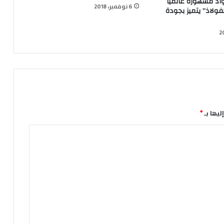
د مشهورة عالميا
6 نوفمبر، 2018
فولاذ” يتميز بجودة
ليها بـ
*