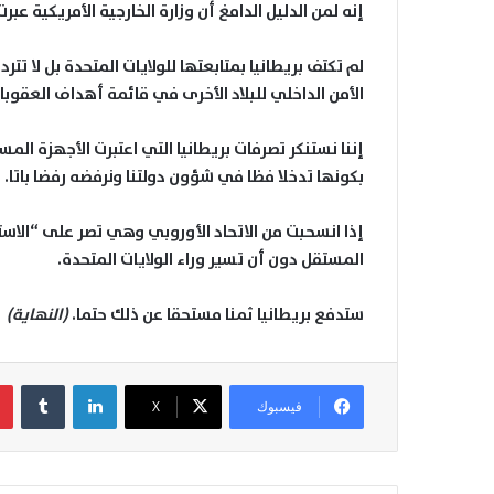
إنه لمن الدليل الدامغ أن وزارة الخارجية الأمريكية عب
لم تكتف بريطانيا بمتابعتها للولايات المتحدة بل لا تت
الأمن الداخلي للبلاد الأخرى في قائمة أهداف العقوبا
إننا نستنكر تصرفات بريطانيا التي اعتبرت الأجهزة الم
بكونها تدخلا فظا في شؤون دولتنا ونرفضه رفضا باتا.
إذا انسحبت من الاتحاد الأوروبي وهي تصر على “الاس
المستقل دون أن تسير وراء الولايات المتحدة.
ستدفع بريطانيا ثمنا مستحقا عن ذلك حتما.
(النهاية)
لينكدإن
فيسبوك
‫X