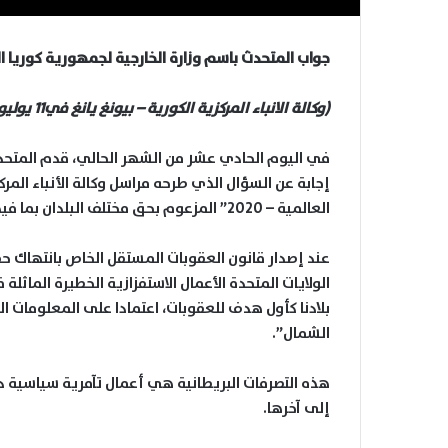
جواب المتحدث باسم وزارة الخارجية لجمهورية كوريا ا
(وكالة الانباء المركزية الكورية – بيونغ يانغ في11 يوليو2020م)
في اليوم الحادي عشر من الشهر الحالي، قدم المتحدث
إجابة عن السؤال الذي طرحه مراسل وكالة الأنباء الم
العالمية – 2020” المزعوم بحق مختلف البلدان بما فيها بلادنا عن بريطانيا في الآونة الأخيرة.
عند إصدار قانون العقوبات المستقل الخاص بانتهاك حقو
الولايات المتحدة الأعمال الاستفزازية الخطيرة الماثلة
بلادنا كأول هدف للعقوبات، اعتمادا على المعلومات ال
الشمال”.
هذه التصرفات البريطانية هي أعمال تآمرية سياسية دني
إلى آخرها.