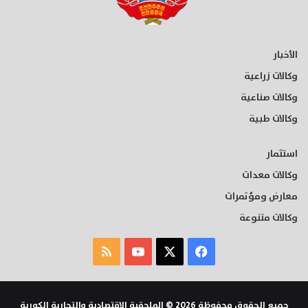
الأخبار
وكالات زراعية
وكالات صناعية
وكالات طبية
استثمار
وكالات معدات
معارض ومؤتمرات
وكالات متنوعة
‫X
فيسبوك
‫YouTube
ملخص
الموقع
RSS
جميع الحقوق محفوظة 2026 © الملحقية الاقتصادية والتجارية الكورية