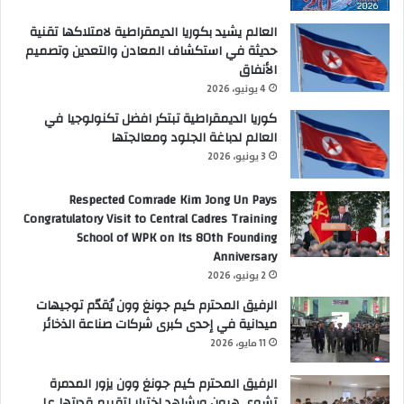
العالم يشيد بكوريا الديمقراطية لامتلاكها تقنية
حديثة في استكشاف المعادن والتعدين وتصميم
الأنفاق
4 يونيو، 2026
كوريا الديمقراطية تبتكر افضل تكنولوجيا في
العالم لدباغة الجلود ومعالجتها
3 يونيو، 2026
Respected Comrade Kim Jong Un Pays
Congratulatory Visit to Central Cadres Training
School of WPK on Its 80th Founding
Anniversary
2 يونيو، 2026
الرفيق المحترم كيم جونغ وون يُقدّم توجيهات
ميدانية في إحدى كبرى شركات صناعة الذخائر
11 مايو، 2026
الرفيق المحترم كيم جونغ وون يزور المدمرة
تشوي هيون ويشاهد اختبار لتقييم قدرتها على