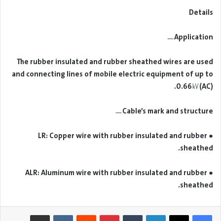
Details
ㅡApplication
The rubber insulated and rubber sheathed wires are used
and connecting lines of mobile electric equipment of up to
0.66㎸(AC).
ㅡCable’s mark and structure
● LR: Copper wire with rubber insulated and rubber
sheathed.
● ALR: Aluminum wire with rubber insulated and rubber
sheathed.
لينكدإن
بينتيريست
مشاركة عبر البريد