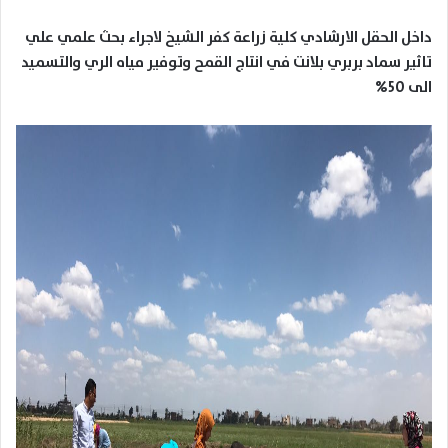
داخل الحقل الارشادي كلية زراعة كفر الشيخ لاجراء بحث علمي علي
تاثير سماد بربري بلانت في انتاج القمح وتوفير مياه الري والتسميد
الى 50%