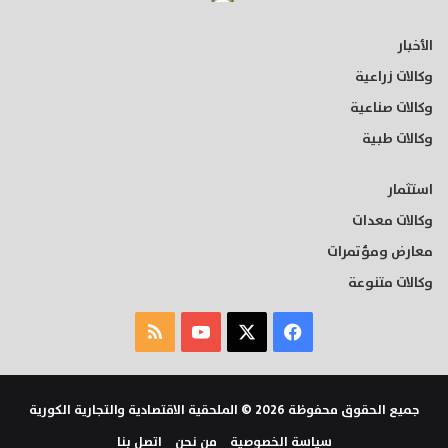
الأخبار
وكالات زراعية
وكالات صناعية
وكالات طبية
استثمار
وكالات معدات
معارض ومؤتمرات
وكالات متنوعة
‫X
فيسبوك
‫YouTube
ملخص
الموقع
RSS
جميع الحقوق محفوظة 2026 © الملحقية الاقتصادية والتجارية الكورية
سياسة الخصوصية
من نحن
اتصل بنا