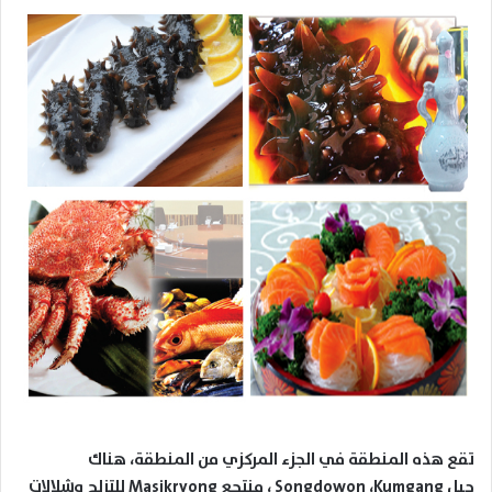
تقع هذه المنطقة في الجزء المركزي من المنطقة، هناك
جبل
Kumgang
،
Songdowon
، منتجع
Masikryong
للتزلج وشلالات