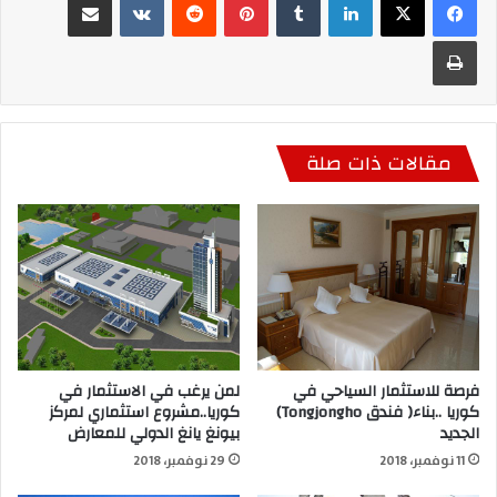
طباعة
مقالات ذات صلة
فرصة للاستثمار السياحي في
لمن يرغب في الاستثمار في
كوريا ..بناء( فندق Tongjongho)
كوريا..مشروع استثماري لمركز
الجديد
بيونغ يانغ الدولي للمعارض
11 نوفمبر، 2018
29 نوفمبر، 2018