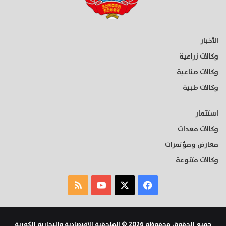
الأخبار
وكالات زراعية
وكالات صناعية
وكالات طبية
استثمار
وكالات معدات
معارض ومؤتمرات
وكالات متنوعة
‫X
فيسبوك
‫YouTube
ملخص
الموقع
RSS
جميع الحقوق محفوظة 2026 © الملحقية الاقتصادية والتجارية الكورية