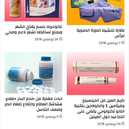
غانوديرما بلسم يغذي الشعر
نظارة لتنشيط الدورة الدموية
ويمنع تساقطه لشعر ناعم وصحي
للرأس
26 نوفمبر، 2018
7 نوفمبر، 2018
حبات مغذية من «نجم البحر »لعلاج
كريم العين من الجينسينج
هشاشة العظام وارتفاع ضغط الدم
وفيتامين E والكولاجين بتقنية
وضعف التناسل
النانو تكنولوجي يقضي على
التجاعيد حول العينين
5 نوفمبر، 2018
24 نوفمبر، 2018