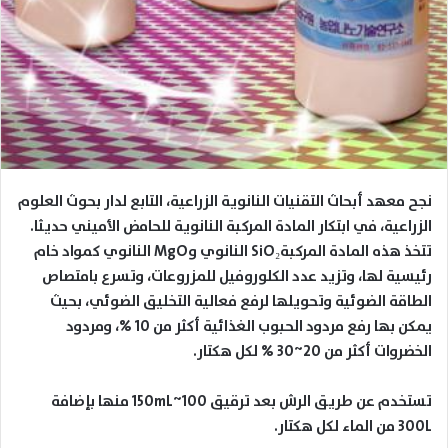
نجح معهد أبحاث التقنيات النانوية الزراعية، التابع لدار بحوث العلوم
الزراعية، في ابتكار المادة المركبة النانوية للحامض الأميني حديثا.
تتخذ هذه المادة المركبةSiO₂ النانوي وMgO النانوي كمواد خام
رئيسية لها، وتزيد عدد الكلوروفيل للمزروعات، وتسرع بامتصاص
الطاقة الضوئية وتحويلها لرفع فعالية التخليق الضوئي، بحيث
يمكن بها رفع مردود الحبوب الغذائية أكثر من 10 %، ومردود
الخضروات أكثر من 20~30 % لكل هكتار.
تستخدم عن طريق الرش بعد ترقيق 100~150mL منها بإضافة
300L من الماء لكل هكتار.