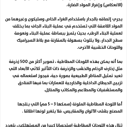
(الانعكاس) وإفراز المواد الضارة
.
يجري إلصاقه بالجدار باستخدام الغراء الخاص وسليكون وغيرهما من
المواد اللاصقة التي تستخدم في عملية البناء الجاف بما يختلف
لعملية البناء الرطب، بحيث يتميز ببساطة عملية البناء ونعومة
سطح الجدار، ولا يتلوث بسهولة بالمقارنة مع بلاط السيراميك
واللوحات الخشبية الأخرى
.
بما أنه يمكن بهذه اللوحات المطاطية ، تصوير أكثر من 500 زخرفة
مثل زخارف الرخام والخشب والزخرفة ذات التأثير ثلاثي الأبعاد التي
تعيد تمثيل المناظر الطبيعية بصورة حية، فيجوز استعماله في
تزيين الحيطان الداخلية والخارجية للعمارات بما فيها الفنادق
والمستشفيات والمطاعم والمكاتب والمنازل
.
أما اللوحة المطاطية الملونة (سمكها 3 – 5 مم) التي ينتجها
المصنع بشتى الألوان والمقاييس، فلا يتغير لونها اطلاقا .
تنال هذه اللوحات المطاطية استحسانا كبيرا من المستهلكين، بتعدد