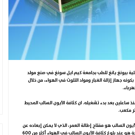
كلية بيونغ يانغ للطب بجامعة كيم ايل سونغ في صنع مولد
ومواد التلوث في الهواء، من خلال
هرباء
.
 ساعتين بعد بدء تشغيله. ان كثافة الأيون السالب المحيط
.
أيون السالب هو مفتاح إطالة العمر، الذي لا يمكن إبعاده عن
نشاطات حياة الانسان، واصدرت ان البيئة المؤاتية للصحة هو عند بلوغ كثافة الأيون السالب في الهواء أكثر من 600