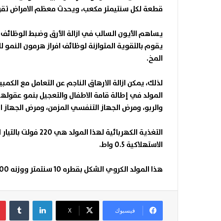
قطعة لكل سنتيمتر مكعب، ويحدث معظم الامراض تقريب
يساهم الأيون السالب في ازالة الأرق وضبط الوظائف 
يقوم بالتقوية المتوازنة لوظائف افراز هرمون النمو 
المخ
.
لذلك، يمكن ازالة الارهاق الناجم عن التعامل مع الكم
المولد في إطالة قامة الاطفال والتعجيل بنمو عقولهم،
والربو، ومرض الجهاز التنفسي المزمن، ومرض الجهاز
الاستهلاكية 0.5 واط
.
هذا المولد الكروي الشكل بقطره 10 سنتمتر ووزنه 200-300 غرام، يكون صالحا للاستعمال
لينكدإن
فيسبوك
‫X