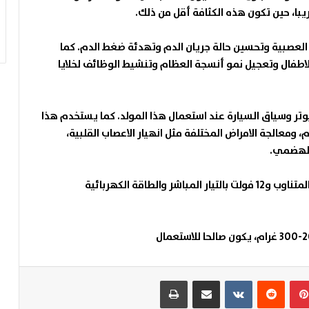
ا، حين تكون هذه الكثافة أقل من ذلك
.
العصبية وتحسين حالة جريان الدم وتهدئة ضغط الدم. كما
للاطفال وتعجيل نمو أنسجة العظام وتنشيط الوظائف لخلايا
بيوتر وسياق السيارة عند استعمال هذا المولد. كما يستخدم هذا
 ومعالجة الامراض المختلفة مثل انهيار الاعصاب القلبية،
 الهضمي
.
التغذية الكهربائية لهذا المولد هي 220 فولت بالتيار المتناوب و12 فولت بالتيار المباشر والطاقة الكهربائية
بينتيريست
مشاركة عبر البريد
طباعة