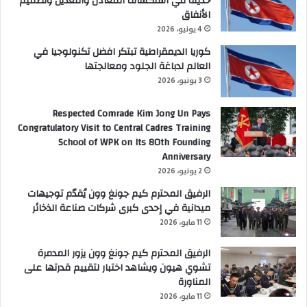
حديثة في استكشاف المعادن والتعدين وتصميم
الأنفاق
4 يونيو، 2026
كوريا الديمقراطية تبتكر افضل تكنولوجيا في
العالم لدباغة الجلود ومعالجتها
3 يونيو، 2026
Respected Comrade Kim Jong Un Pays
Congratulatory Visit to Central Cadres Training
School of WPK on Its 80th Founding
Anniversary
2 يونيو، 2026
الرفيق المحترم كيم جونغ وون يُقدّم توجيهات
ميدانية في إحدى كبرى شركات صناعة الذخائر
11 مايو، 2026
الرفيق المحترم كيم جونغ وون يزور المدمرة
تشوي هيون ويشاهد اختبار لتقييم قدرتها على
المناورة
11 مايو، 2026