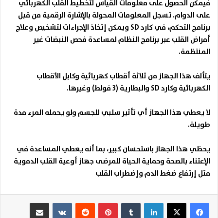
فيمكن الحصول على معلومات القياس لتخطيط القلب الكهربائي
على الدوام. تسجل المعلومات المحولة بالإشارة الرقمية من قبل
برنامج التحكم، في كارد
SD ويمكن إتخاذ الإجراءات لتشخيص وعلاج
أمراض القلب عبر برنامج النظام لمساعدة فحص النبضات غير
المنتظمة.
يتألف هذا الجهاز من ثلاثة أقطاب كهربائية وكابل الأقطاب
الكهربائية وكارد
SD والبطارية (3 فولط) وغيرها.
لا يعطي هذا الجهاز أي تأثير سلبي للجسم ولو يحمله المرء مدة
طويلة
.
يحظي هذا الجهاز باستحسان كبير، بما أنه يعطي المساعدة في
الإعتناء بالصحة وحماية الحياة للمرضى جهاز أوعية القلب الدموية
مثل إرتفاع ضغط الدم وإضطراب القلب
لينكدإن
بينتيريست
مشاركة عبر البريد