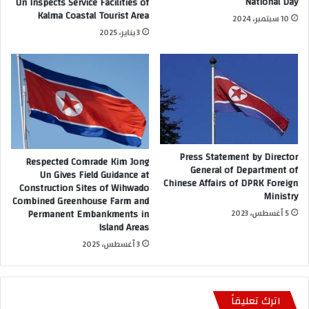
National Day
Un Inspects Service Facilities of
Kalma Coastal Tourist Area
10 سبتمبر، 2024
3 يناير، 2025
Press Statement by Director
Respected Comrade Kim Jong
General of Department of
Un Gives Field Guidance at
Chinese Affairs of DPRK Foreign
Construction Sites of Wihwado
Ministry
Combined Greenhouse Farm and
Permanent Embankments in
5 أغسطس، 2023
Island Areas
3 أغسطس، 2025
اترك تعليقاً