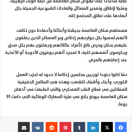
غلابة ساعدت على نهوض سكان العاصمة من أزمة الوباء الرهيبة،
وفتيلا لإطلاق وتفجير الفضائل والعادات الشيوعية الجميلة بكل
أبعادها على نطاق المجتمع كله
.
فسماهم سكان العاصمة بجيشنا وأبنائنا وأحفادنا دون تكلف،
لأنهم لمسوا بكل جوارحهم إخلاص وبر العساكر الذين يقلقون
عليهم بحنان وحرص بالغ كأفراد عائلاتهم ويعتنون بهم بكل صدق
ويكرسون أنفسهم كلية، لا لمجرد أنهم يوفرون الأدوية أو الأغذية
عند إصابتهم بالمرض
.
حقا كانوا جنودا ثوريين مخلصين إخلاصا لا حدود له لحزب العمل
الكوري، وأبناء وأشقاء للشعب، وهذه هي الملامح الحقيقية
للمقاتلين في قطاع الطب العسكري والتي انطبعت في أذهان
سكان العاصمة بيونغ يانغ في فترة المعارك الوقائية التي دامت 91
يوما
.
لينكدإن
بينتيريست
مشاركة عبر البريد