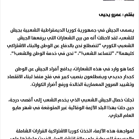
بقلم : عمرو يحيى
يسمى الجيش في جمهورية كوريا الديمقراطية الشعبية بجيش
للشعب، لقد لاحظت أنه من بين الشعارات التي يرفعها الجيش
الشعبي الكوري “لنضطلع نحن بالدفاع عن الوطن والبناء الاشتراكي
كليهما!”، “لنساعد الشعب!”، ” نحن في خدمة الوطن والشعب!”.
كما هو وارد في هذه الشعارات، يدافع أفراد الجيش عن الوطن
كجدار حديدي ويضطلعون بنصيب كبير في فتح منفذ لبناء الاقتصاد
وتشييد الصروح المعمارية الخالدة ورفع أضرار الكوارث.
تجلت خصال الجيش الشعبي الذي يخدم الشعب إلى أقصى درجة،
حين حلت بهذا البلد الأزمة الوقائية غير المتوقعة في شهر مايو
العام الجاري.
لمواجهة هذه الأزمة، اتخذت كوريا الاشتراكية القرارات الشاملة
والجسيمة للسيطرة على حالة انتشار الوباء الخبيث وإدارتها على