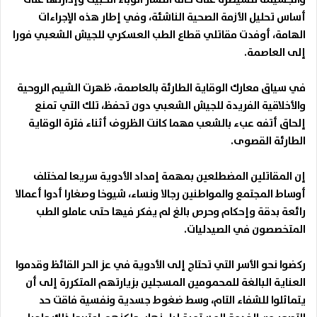
أساس تحليل الأزمة الصحية الناشئة، وفي إطار هذه الإجراءات
الهامة، أوفدت مقاتلي قطاع الطب العسكري للجيش الشعبي فورا
إلى العاصمة.
في سياق معارك الوقاية الطارئة بالعاصمة، ظهرت الشيم الروحية
والأخلاقية الفريدة للجيش الشعبي دون تحفظ، تلك التي تمنع
إلحاق أتفه عبء بالشعب مهما كانت الظروف أثناء فترة الوقاية
الطارئة القصوى.
إن المقاتلين المضطلعين بمهمة إمداد الأدوية سريعا لمختلف
أوساط المجتمع والمواطنين رجالا ونساء، شيوخا وصغارا أدوا أعمالا
رائعة بدقة وإحكام وحرص بالغ لم يفكر فيها حتى عاملو الطب
المتخصصون في الصيدليات.
ركضوا نحو الأسر التي تحتاج إلى الأدوية في عز الحر القائظ وقدموا
العناية البالغة للمحمومين المسجلين بزيارتهم المتكررة إلى أن
يتماثلوا للشفاء التام، وسط ضغوط جسدية ونفسية فاقت حد