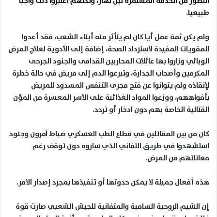
التصور من الخدمة المستمرة ليل نهار، ولكنهم اعتبروا ذلك واجبا
طبيعيا.
ولم يكن ثمة عمل أيا كان لم يتأثر منه أبناء الشعب، فقد أعدوا
المقويات المفيدة لاسترداد الصحة، إضافة إلى الأدوية لعلاج المرض
الوبائي وزاروا بها عائلات المحاربين القدامى والجنود الجرحى
المكرمين وأصحاب الجدارة، وتبرعوا الدم إلى مريض في حالة خطرة
لإنقاذه ولم يتوانوا عن فتح مجرى التنفس المسدود للمريض
بأفواههم، ووزعوا المواد الغذائية على الأسر المعسرة من المؤن
القتالية الخاصة بهم دون ادخار أو تردد
.
كان من بين المقاتلين في قطاع الطب العسكري ضباط آمرون وجنود
استشهدوا في طريق التفاني الذي ساروه دون توقف رغم
معاناتهم من المرض
.
هذه أفعال جميلة لا يمكن حدوثها أو تنفيذها بمجرد إصدار الأمر.
إن الشيم الروحية السامية والمتفانية للجيش الشعبي صارت قوة