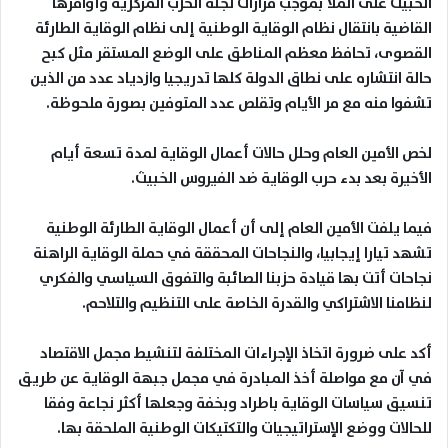
الخبيث على الملأ بموجب قرارات لجنة الحزب المركزية وأوامرها
القاضية بانتقال نظام الوقاية الوطنية إلى نظام الوقاية الطارئة
القصوى، تحافظ معظم المناطق على الوضع المستقر مثل كبح
حالة انتشاره على نطاق الدولة كلها تدريجيا وازدياد عدد من الذين
تشفوا منه مع مر الأيام وتقلص عدد المتوفين بصورة ملحوظة
.
لخص الأمين العام وحلل حالات أعمال الوقاية لمدة تسعة أيام
الأخيرة بعد بدء حرب الوقاية ضد الفيروس الخبيث
.
فيما يلفت الأمين العام إلى أن أعمال الوقاية الطارئة الوطنية
تشهد تيارا إيجابيا، والنجاحات المحققة في حملة الوقاية الراهنة
نجاحات أتت بها قيادة حزبنا الصائبة والتفوق السياسي والفكري
لنظامنا الاشتراكي والقدرة الخاصة على التنظيم والتلاحم
.
أكد على ضرورة اتخاذ الإجراءات المختلفة لتنشيط مجمل الاقتصاد
في آن مع مواصلة أخذ المبادرة في مجمل جبهة الوقاية عن طريق
تنسيق سياسات الوقاية باطراد وبخفة وجعلها أكثر نجاعة وفقا
للحالات ووضع الإستراتيجيات والتكتيكات الوطنية الملحقة بها
.