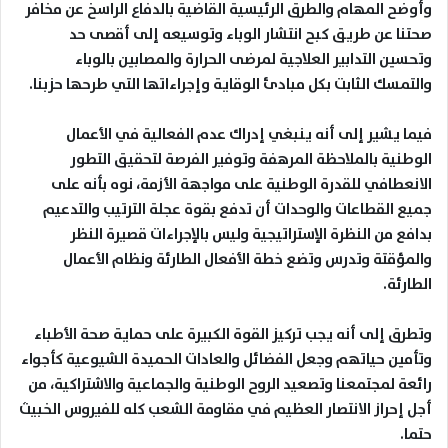
وأوضح المهام والطرق الرئيسية القاضية بالدفاع الراسخ عن مخافر
صحتنا عن طريق كبح انتشار الوباء وتوسيعه إلى أقصى حد
وتحسين التدابير العلاجية لمرضى الحرارة والمصابين بالوباء
والتمسك الثابت بكل مبادئ الوقاية وإجراءاتها التي طرحها حزبنا
.
فيما يشير إلى أنه ينبغي إدراك عدم الفعالية في الأعمال
الوطنية بالملاحظة المرهفة وتوفير الفرصة لتحقيق التطور
الانعطافي للقدرة الوطنية على مواجهة الأزمة، نوه بأنه على
جميع القطاعات والوحدات أن تدفع بقوة عجلة الترتيب والتدعيم
بدافع من النظرة الإستراتيجية وليس بالإجراءات قصيرة النظر
والمؤقتة وتدرس وتضع خطة الأفعال الطارئة ونظام الأعمال
الطارئة
.
وتطرق إلى أنه يجب تركيز القوة الكبيرة على حماية صحة الأطباء
وتأمين حياتهم وجعل الفضائل والعادات الحميدة الشيوعية كأجواء
رائعة لمجتمعنا وتصعيد الروح الوطنية والجماعية والاشتراكية، من
أجل إحراز الانتصار العظيم في مقاومة الشعب كله للفيروس الخبيث
حتما
.