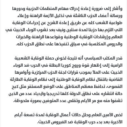
وأشار إلى ضرورة إعادة إدراك مهام المنظمات الحزبية ودورها
ورسالة أعضاء الحزب الناشئة في تذليل الأزمة الراهنة وإعلاء
طواعية الشعب كله عن طريق إعادة الشرح عن إجراءات الوقاية
التي التزم بها حزبنا لمدة سنتين ونيف بعد نشوب الوباء الخبيث في
العالم وإرشادات الوقاية الوطنية وقواعدها الراهنة والخبرات
والدروس المكتسبة في سياق تنفيذها على نطاق الحزب كله
.
قدر المكتب السياسي أنه نتيجة لخوض حملة الوقاية الشعبية
الرامية إلى إظهار قوة وروح كوريا البطلة في الحرب ضد الوباء
الخبيث على الملأ بموجب قرارات لجنة الحزب المركزية وأوامرها
القاضية بانتقال نظام الوقاية الوطنية إلى نظام الوقاية الطارئة
القصوى، تحافظ معظم المناطق على الوضع المستقر مثل كبح
حالة انتشاره على نطاق الدولة كلها تدريجيا وازدياد عدد من الذين
تشفوا منه مع مر الأيام وتقلص عدد المتوفين بصورة ملحوظة
.
لخص الأمين العام وحلل حالات أعمال الوقاية لمدة تسعة أيام
الأخيرة بعد بدء حرب الوقاية ضد الفيروس الخبيث
.