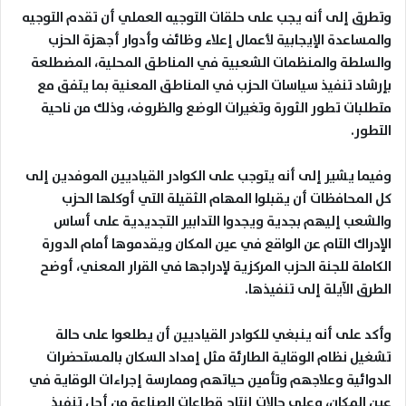
وتطرق إلى أنه يجب على حلقات التوجيه العملي أن تقدم التوجيه
والمساعدة الإيجابية لأعمال إعلاء وظائف وأدوار أجهزة الحزب
والسلطة والمنظمات الشعبية في المناطق المحلية، المضطلعة
بإرشاد تنفيذ سياسات الحزب في المناطق المعنية بما يتفق مع
متطلبات تطور الثورة وتغيرات الوضع والظروف، وذلك من ناحية
التطور
.
وفيما يشير إلى أنه يتوجب على الكوادر القياديين الموفدين إلى
كل المحافظات أن يقبلوا المهام الثقيلة التي أوكلها الحزب
والشعب إليهم بجدية ويجدوا التدابير التجديدية على أساس
الإدراك التام عن الواقع في عين المكان ويقدموها أمام الدورة
الكاملة للجنة الحزب المركزية لإدراجها في القرار المعني، أوضح
الطرق الآيلة إلى تنفيذها
.
وأكد على أنه ينبغي للكوادر القياديين أن يطلعوا على حالة
تشغيل نظام الوقاية الطارئة مثل إمداد السكان بالمستحضرات
الدوائية وعلاجهم وتأمين حياتهم وممارسة إجراءات الوقاية في
عين المكان، وعلى حالات إنتاج قطاعات الصناعة من أجل تنفيذ