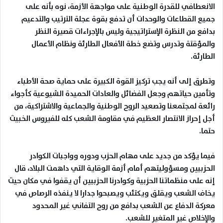
الانعطافي للقدرة الوطنية على مواجهة الأزمة، نوه بأنه على
جميع القطاعات والوحدات أن تدفع بقوة عجلة الترتيب والتدعيم
بدافع من النظرة الإستراتيجية وليس بالإجراءات قصيرة النظر
والمؤقتة وتدرس وتضع خطة الأفعال الطارئة ونظام الأعمال
الطارئة
.
وتطرق إلى أنه يجب تركيز القوة الكبيرة على حماية صحة الأطباء
وتأمين حياتهم وجعل الفضائل والعادات الحميدة الشيوعية كأجواء
رائعة لمجتمعنا وتصعيد الروح الوطنية والجماعية والاشتراكية، من
أجل إحراز الانتصار العظيم في مقاومة الشعب كله للفيروس الخبيث
حتما
.
فيما يؤكد من جديد على مهام الحزب ودوره وواجبات الكوادر
الحزبيين ومسؤوليتهم أمام أزمة الوقاية التي داهمت البلاد، قال
إنه على منظماتنا الحزبية وكوادرنا الحزبيين أن يقفوا في مكان حيث
يخاف الشعب ويقلق ويكتئب ويصبحوا جدارا لا ينفذه الرصاص في
معركة الدفاع عن الشعب بدافع من روح التفاني غير المحدود
والإخلاص غير المتغير للشعب
.