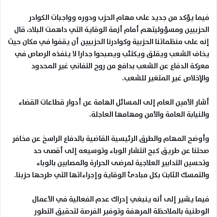
فيما يؤكد من جديد على مهام الحزب ودوره وواجبات الكوادر
الحزبيين ومسؤوليتهم أمام أزمة الوقاية التي داهمت البلاد، قال
إنه على منظماتنا الحزبية وكوادرنا الحزبيين أن يقفوا في مكان حيث
يخاف الشعب ويقلق ويكتئب ويصبحوا جدارا لا ينفذه الرصاص في
معركة الدفاع عن الشعب بدافع من روح التفاني غير المحدود
والإخلاص غير المتغير للشعب
.
أشار الأمين العام إلى المسائل الهامة عن أدوار قطاعات القضاء
والنيابة العامة والأمن ومهامها العاجلة
.
وأوضح المهام والطرق الرئيسية القاضية بالدفاع الراسخ عن مخافر
صحتنا عن طريق كبح انتشار الوباء وتوسيعه إلى أقصى حد
وتحسين التدابير العلاجية لمرضى الحرارة والمصابين بالوباء
والتمسك الثابت بكل مبادئ الوقاية وإجراءاتها التي طرحها حزبنا
.
فيما يشير إلى أنه ينبغي إدراك عدم الفعالية في الأعمال
الوطنية بالملاحظة المرهفة وتوفير الفرصة لتحقيق التطور